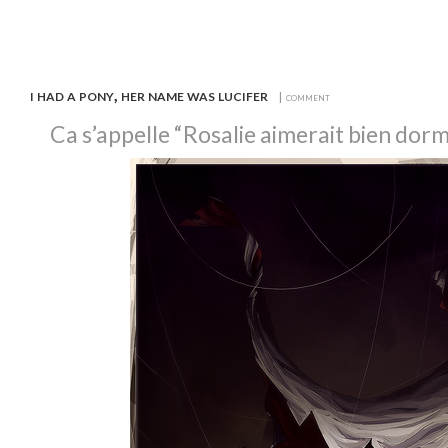
i had a pony, her name was lucifer
| comment
Ca s’appelle “Rosalie aimerait bien dormi