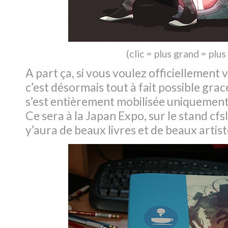
(
clic = plus grand = plus
A part ça, si vous voulez officiellement 
c’est désormais tout à fait possible grac
s’est entièrement mobilisée uniquement
Ce sera à la Japan Expo, sur le stand cfsl, 
y’aura de beaux livres et de beaux artist