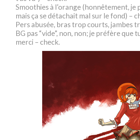
Smoothies à l’orange (honnêtement, je 
mais ça se détachait mal sur le fond) –
c
Pers abusée, bras trop courts, jambes t
BG pas “vide”, non, non; je préfère que tu 
merci –
check
.