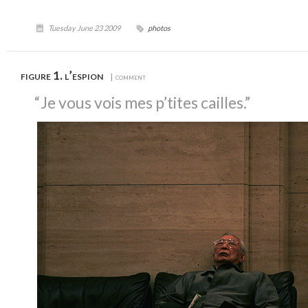
Tuesday June 23 2009
photos
figure 1. l’espion
| comment
“Je vous vois mes p’tites cailles.”