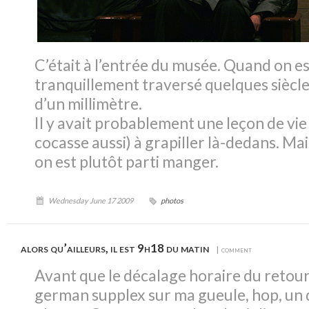
C’était à l’entrée du musée. Quand on est
tranquillement traversé quelques siècles
d’un millimètre.
Il y avait probablement une leçon de vie
cocasse aussi) à grapiller là-dedans. Mai
on est plutôt parti manger.
Wednesday June 17 2009
photos
alors qu’ailleurs, il est 9h18 du matin
| comment
Avant que le décalage horaire du retou
german supplex sur ma gueule, hop, un d