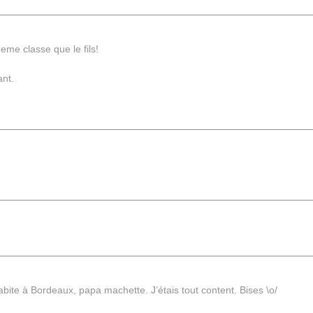
me classe que le fils!
ant.
 habite à Bordeaux, papa machette. J’étais tout content. Bises \o/