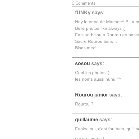
5 Comments
fUNKy
says:
Hey le papa de Machete!!!! La me
Belle photos like always ;)
Fais un bisou a Rourou en pass
Sacre Rourou tiens…
Bises mec!
sosou
says:
Cool les photos :)
les noms aussi huhu ^^
Rourou junior
says:
Rourou ?
guillaume
says:
Funky: oui, c’est fou hein, qu’il
sosou: merci :)