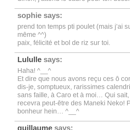
sophie
says:
prend ton temps pti poulet (mais j’ai 
même ^^)
paix, félicité et bol de riz sur toi.
Lululle
says:
Haha! ^__^
Et dire que nous avons reçu ces ô c
dis-je, somptueux, rarissimes calendri
sans faille, à Caro et à moi… Qui sait
recevra peut-être des Maneki Neko! P
bonheur hein… ^__^
guillaume
says: